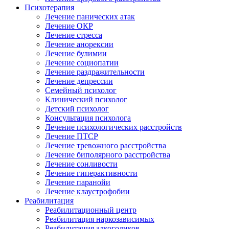
Психотерапия
Лечение панических атак
Лечение ОКР
Лечение стресса
Лечение анорексии
Лечение булимии
Лечение социопатии
Лечение раздражительности
Лечение депрессии
Семейный психолог
Клинический психолог
Детский психолог
Консультация психолога
Лечение психологических расстройств
Лечение ПТСР
Лечение тревожного расстройства
Лечение биполярного расстройства
Лечение сонливости
Лечение гиперактивности
Лечение паранойи
Лечение клаустрофобии
Реабилитация
Реабилитационный центр
Реабилитация наркозависимых
Реабилитация алкоголиков