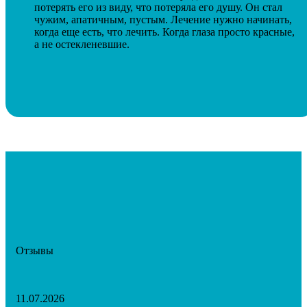
потерять его из виду, что потеряла его душу. Он стал
чужим, апатичным, пустым. Лечение нужно начинать,
когда еще есть, что лечить. Когда глаза просто красные,
а не остекленевшие.
Отзывы
11.07.2026