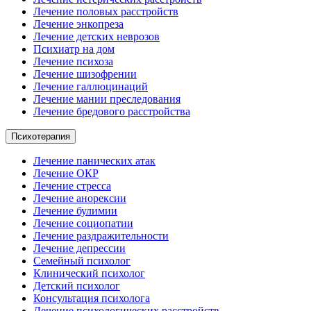
Лечение половых расстройств
Лечение энкопреза
Лечение детских неврозов
Психиатр на дом
Лечение психоза
Лечение шизофрении
Лечение галлюцинаций
Лечение мании преследования
Лечение бредового расстройства
Психотерапия
Лечение панических атак
Лечение ОКР
Лечение стресса
Лечение анорексии
Лечение булимии
Лечение социопатии
Лечение раздражительности
Лечение депрессии
Семейный психолог
Клинический психолог
Детский психолог
Консультация психолога
Лечение психологических расстройств