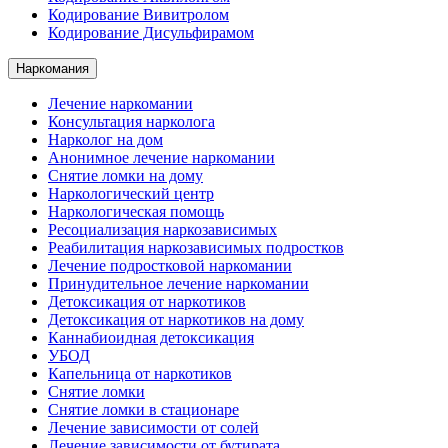
Кодирование Вивитролом
Кодирование Дисульфирамом
Наркомания
Лечение наркомании
Консультация нарколога
Нарколог на дом
Анонимное лечение наркомании
Снятие ломки на дому
Наркологический центр
Наркологическая помощь
Ресоциализация наркозависимых
Реабилитация наркозависимых подростков
Лечение подростковой наркомании
Принудительное лечение наркомании
Детоксикация от наркотиков
Детоксикация от наркотиков на дому
Каннабиоидная детоксикация
УБОД
Капельница от наркотиков
Снятие ломки
Снятие ломки в стационаре
Лечение зависимости от солей
Лечение зависимости от бутирата