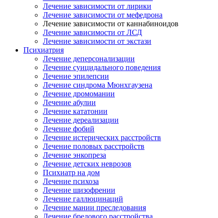
Лечение зависимости от лирики
Лечение зависимости от мефедрона
Лечение зависимости от каннабиноидов
Лечение зависимости от ЛСД
Лечение зависимости от экстази
Психиатрия
Лечение деперсонализации
Лечение суицидального поведения
Лечение эпилепсии
Лечение синдрома Мюнхгаузена
Лечение дромомании
Лечение абулии
Лечение кататонии
Лечение дереализации
Лечение фобий
Лечение истерических расстройств
Лечение половых расстройств
Лечение энкопреза
Лечение детских неврозов
Психиатр на дом
Лечение психоза
Лечение шизофрении
Лечение галлюцинаций
Лечение мании преследования
Лечение бредового расстройства