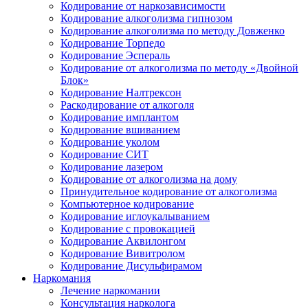
Кодирование от наркозависимости
Кодирование алкоголизма гипнозом
Кодирование алкоголизма по методу Довженко
Кодирование Торпедо
Кодирование Эспераль
Кодирование от алкоголизма по методу «Двойной
Блок»
Кодирование Налтрексон
Раскодирование от алкоголя
Кодирование имплантом
Кодирование вшиванием
Кодирование уколом
Кодирование СИТ
Кодирование лазером
Кодирование от алкоголизма на дому
Принудительное кодирование от алкоголизма
Компьютерное кодирование
Кодирование иглоукалыванием
Кодирование с провокацией
Кодирование Аквилонгом
Кодирование Вивитролом
Кодирование Дисульфирамом
Наркомания
Лечение наркомании
Консультация нарколога