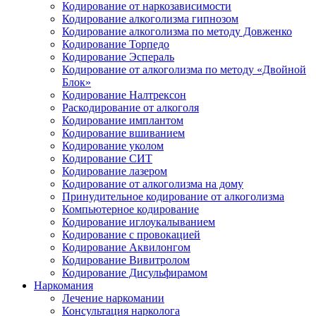
Кодирование от наркозависимости
Кодирование алкоголизма гипнозом
Кодирование алкоголизма по методу Довженко
Кодирование Торпедо
Кодирование Эспераль
Кодирование от алкоголизма по методу «Двойной
Блок»
Кодирование Налтрексон
Раскодирование от алкоголя
Кодирование имплантом
Кодирование вшиванием
Кодирование уколом
Кодирование СИТ
Кодирование лазером
Кодирование от алкоголизма на дому
Принудительное кодирование от алкоголизма
Компьютерное кодирование
Кодирование иглоукалыванием
Кодирование с провокацией
Кодирование Аквилонгом
Кодирование Вивитролом
Кодирование Дисульфирамом
Наркомания
Лечение наркомании
Консультация нарколога