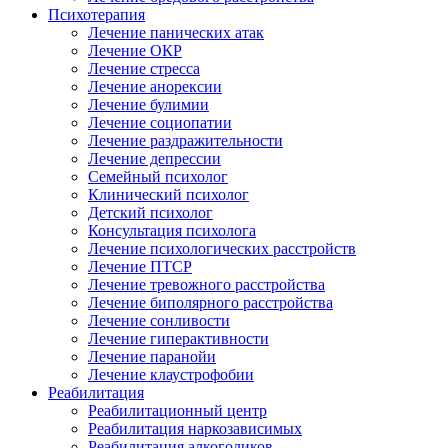
Психотерапия
Лечение панических атак
Лечение ОКР
Лечение стресса
Лечение анорексии
Лечение булимии
Лечение социопатии
Лечение раздражительности
Лечение депрессии
Семейный психолог
Клинический психолог
Детский психолог
Консультация психолога
Лечение психологических расстройств
Лечение ПТСР
Лечение тревожного расстройства
Лечение биполярного расстройства
Лечение сонливости
Лечение гиперактивности
Лечение паранойи
Лечение клаустрофобии
Реабилитация
Реабилитационный центр
Реабилитация наркозависимых
Реабилитация алкоголиков