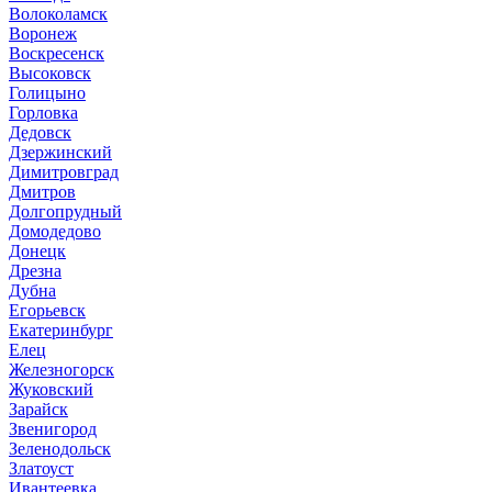
Волоколамск
Воронеж
Воскресенск
Высоковск
Голицыно
Горловка
Дедовск
Дзержинский
Димитровград
Дмитров
Долгопрудный
Домодедово
Донецк
Дрезна
Дубна
Егорьевск
Екатеринбург
Елец
Железногорск
Жуковский
Зарайск
Звенигород
Зеленодольск
Златоуст
Ивантеевка