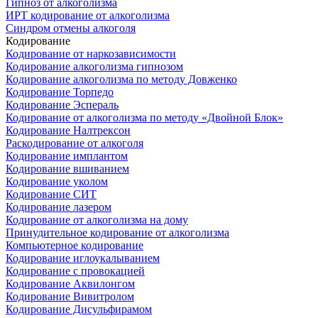
Гипноз от алкоголизма
ИРТ кодирование от алкоголизма
Синдром отмены алкоголя
Кодирование
Кодирование от наркозависимости
Кодирование алкоголизма гипнозом
Кодирование алкоголизма по методу Довженко
Кодирование Торпедо
Кодирование Эспераль
Кодирование от алкоголизма по методу «Двойной Блок»
Кодирование Налтрексон
Раскодирование от алкоголя
Кодирование имплантом
Кодирование вшиванием
Кодирование уколом
Кодирование СИТ
Кодирование лазером
Кодирование от алкоголизма на дому
Принудительное кодирование от алкоголизма
Компьютерное кодирование
Кодирование иглоукалыванием
Кодирование с провокацией
Кодирование Аквилонгом
Кодирование Вивитролом
Кодирование Дисульфирамом