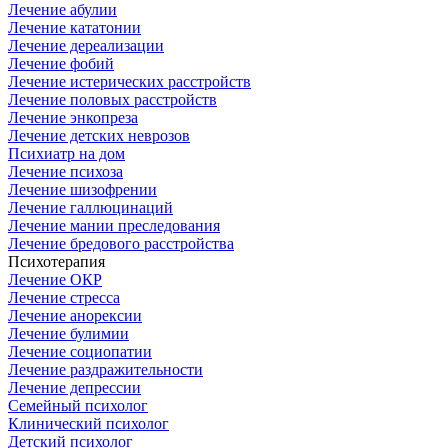
Лечение абулии
Лечение кататонии
Лечение дереализации
Лечение фобий
Лечение истерических расстройств
Лечение половых расстройств
Лечение энкопреза
Лечение детских неврозов
Психиатр на дом
Лечение психоза
Лечение шизофрении
Лечение галлюцинаций
Лечение мании преследования
Лечение бредового расстройства
Психотерапия
Лечение ОКР
Лечение стресса
Лечение анорексии
Лечение булимии
Лечение социопатии
Лечение раздражительности
Лечение депрессии
Семейный психолог
Клинический психолог
Детский психолог