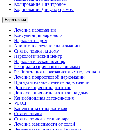
Кодирование Вивитролом
Кодирование Дисульфирамом
Наркомания
Лечение наркомании
Консультация нарколога
Нарколог на дом
Анонимное лечение наркомании
Снятие ломки на дому
Наркологический центр
Наркологическая помощь
Ресоциализация наркозависимых
Реабилитация наркозависимых подростков
Лечение подростковой наркомании
Принудительное лечение наркомании
Детоксикация от наркотиков
Детоксикация от наркотиков на дому
Каннабиоидная детоксикация
УБОД
Капельница от наркотиков
Снятие ломки
Снятие ломки в стационаре
Лечение зависимости от солей
Лечение зависимости от бутирата