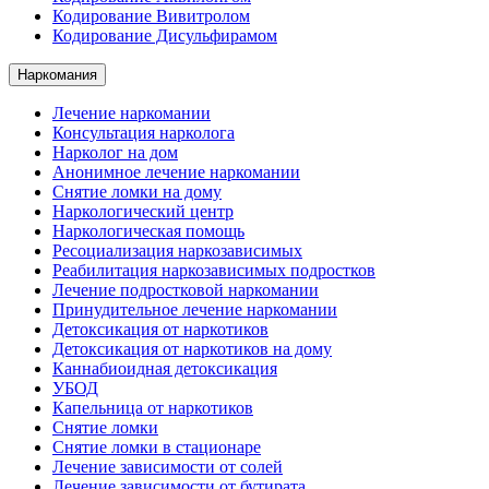
Кодирование Вивитролом
Кодирование Дисульфирамом
Наркомания
Лечение наркомании
Консультация нарколога
Нарколог на дом
Анонимное лечение наркомании
Снятие ломки на дому
Наркологический центр
Наркологическая помощь
Ресоциализация наркозависимых
Реабилитация наркозависимых подростков
Лечение подростковой наркомании
Принудительное лечение наркомании
Детоксикация от наркотиков
Детоксикация от наркотиков на дому
Каннабиоидная детоксикация
УБОД
Капельница от наркотиков
Снятие ломки
Снятие ломки в стационаре
Лечение зависимости от солей
Лечение зависимости от бутирата