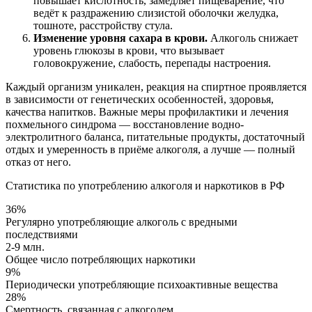
повышает кислотность, замедляет пищеварение, что
ведёт к раздражению слизистой оболочки желудка,
тошноте, расстройству стула.
Изменение уровня сахара в крови.
Алкоголь снижает
уровень глюкозы в крови, что вызывает
головокружение, слабость, перепады настроения.
Каждый организм уникален, реакция на спиртное проявляется
в зависимости от генетических особенностей, здоровья,
качества напитков. Важные меры профилактики и лечения
похмельного синдрома ― восстановление водно-
электролитного баланса, питательные продукты, достаточный
отдых и умеренность в приёме алкоголя, а лучше — полный
отказ от него.
Статистика по употреблению алкоголя и наркотиков в РФ
36%
Регулярно употребляющие алкоголь с вредными
последствиями
2-9 млн.
Общее число потребляющих наркотики
9%
Периодически употребляющие психоактивные вещества
28%
Смертность, связанная с алкоголем