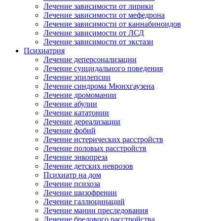
Лечение зависимости от лирики
Лечение зависимости от мефедрона
Лечение зависимости от каннабиноидов
Лечение зависимости от ЛСД
Лечение зависимости от экстази
Психиатрия
Лечение деперсонализации
Лечение суицидального поведения
Лечение эпилепсии
Лечение синдрома Мюнхгаузена
Лечение дромомании
Лечение абулии
Лечение кататонии
Лечение дереализации
Лечение фобий
Лечение истерических расстройств
Лечение половых расстройств
Лечение энкопреза
Лечение детских неврозов
Психиатр на дом
Лечение психоза
Лечение шизофрении
Лечение галлюцинаций
Лечение мании преследования
Лечение бредового расстройства