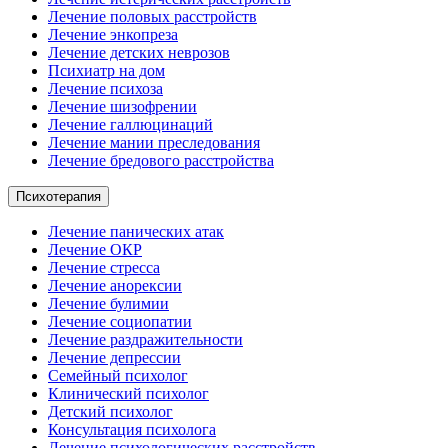
Лечение половых расстройств
Лечение энкопреза
Лечение детских неврозов
Психиатр на дом
Лечение психоза
Лечение шизофрении
Лечение галлюцинаций
Лечение мании преследования
Лечение бредового расстройства
Психотерапия
Лечение панических атак
Лечение ОКР
Лечение стресса
Лечение анорексии
Лечение булимии
Лечение социопатии
Лечение раздражительности
Лечение депрессии
Семейный психолог
Клинический психолог
Детский психолог
Консультация психолога
Лечение психологических расстройств