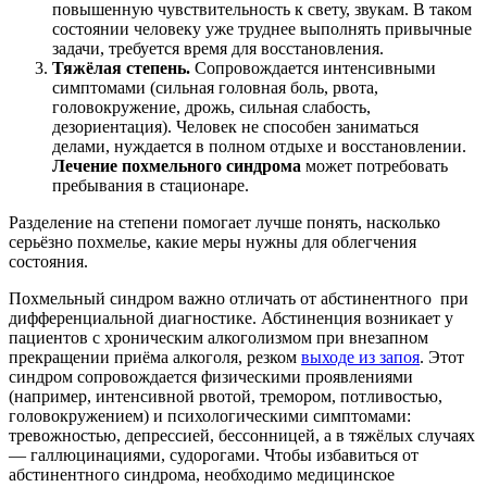
повышенную чувствительность к свету, звукам. В таком
состоянии человеку уже труднее выполнять привычные
задачи, требуется время для восстановления.
Тяжёлая степень.
Сопровождается интенсивными
симптомами (сильная головная боль, рвота,
головокружение, дрожь, сильная слабость,
дезориентация). Человек не способен заниматься
делами, нуждается в полном отдыхе и восстановлении.
Лечение похмельного синдрома
может потребовать
пребывания в стационаре.
Разделение на степени помогает лучше понять, насколько
серьёзно похмелье, какие меры нужны для облегчения
состояния.
Похмельный синдром важно отличать от абстинентного при
дифференциальной диагностике. Абстиненция возникает у
пациентов с хроническим алкоголизмом при внезапном
прекращении приёма алкоголя, резком
выходе из запоя
. Этот
синдром сопровождается физическими проявлениями
(например, интенсивной рвотой, тремором, потливостью,
головокружением) и психологическими симптомами:
тревожностью, депрессией, бессонницей, а в тяжёлых случаях
— галлюцинациями, судорогами. Чтобы избавиться от
абстинентного синдрома, необходимо медицинское