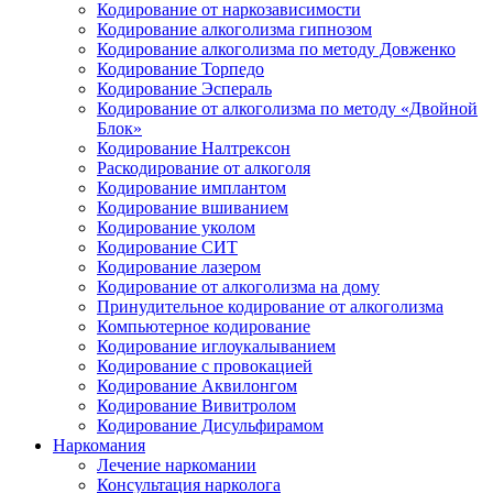
Кодирование от наркозависимости
Кодирование алкоголизма гипнозом
Кодирование алкоголизма по методу Довженко
Кодирование Торпедо
Кодирование Эспераль
Кодирование от алкоголизма по методу «Двойной
Блок»
Кодирование Налтрексон
Раскодирование от алкоголя
Кодирование имплантом
Кодирование вшиванием
Кодирование уколом
Кодирование СИТ
Кодирование лазером
Кодирование от алкоголизма на дому
Принудительное кодирование от алкоголизма
Компьютерное кодирование
Кодирование иглоукалыванием
Кодирование с провокацией
Кодирование Аквилонгом
Кодирование Вивитролом
Кодирование Дисульфирамом
Наркомания
Лечение наркомании
Консультация нарколога