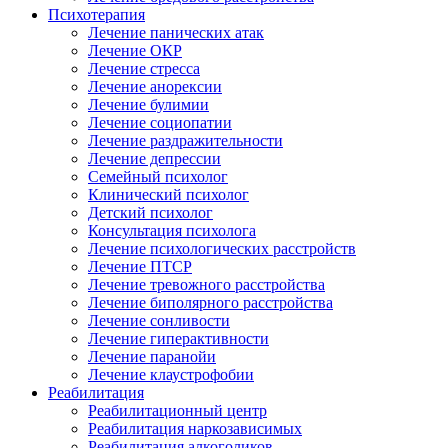
Психотерапия
Лечение панических атак
Лечение ОКР
Лечение стресса
Лечение анорексии
Лечение булимии
Лечение социопатии
Лечение раздражительности
Лечение депрессии
Семейный психолог
Клинический психолог
Детский психолог
Консультация психолога
Лечение психологических расстройств
Лечение ПТСР
Лечение тревожного расстройства
Лечение биполярного расстройства
Лечение сонливости
Лечение гиперактивности
Лечение паранойи
Лечение клаустрофобии
Реабилитация
Реабилитационный центр
Реабилитация наркозависимых
Реабилитация алкоголиков