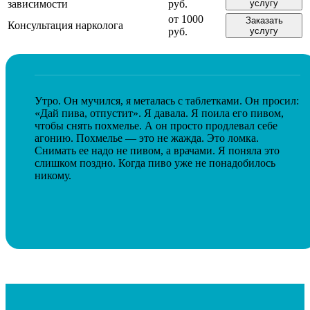
зависимости
руб.
услугу
от 1000
Заказать
Консультация нарколога
руб.
услугу
Утро. Он мучился, я металась с таблетками. Он просил:
«Дай пива, отпустит». Я давала. Я поила его пивом,
чтобы снять похмелье. А он просто продлевал себе
агонию. Похмелье — это не жажда. Это ломка.
Снимать ее надо не пивом, а врачами. Я поняла это
слишком поздно. Когда пиво уже не понадобилось
никому.